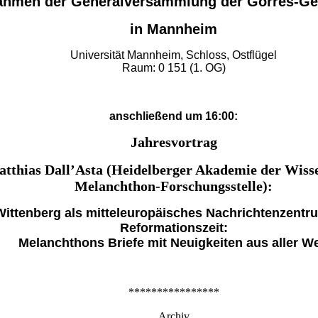
ahmen der Generalversammlung der Görres-Ges
in Mannheim
Universität Mannheim, Schloss, Ostflügel
Raum: 0 151 (1. OG)
anschließend um 16:00:
Jahresvortrag
atthias Dall’Asta (Heidelberger Akademie der Wiss
Melanchthon-Forschungsstelle):
Wittenberg als mitteleuropäisches Nachrichtenzentr
Reformationszeit:
Melanchthons Briefe mit Neuigkeiten aus aller We
****************
Archiv