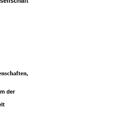
ellschaft
enschaften,
um der
lt